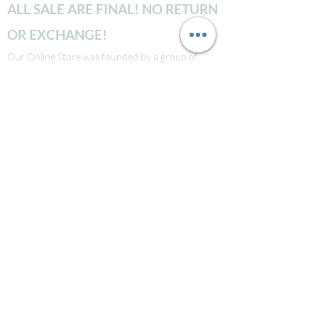
ALL SALE ARE FINAL! NO RETURN
OR EXCHANGE!
Our Online Store was founded by a group of
professionals dedicated to designing innovative
and sustainable products that stand the test of
time. With our exceptional service and attention
to detail, we guarantee that your shopping
experience will be seamless from start to finish.
Take a look at our site to learn more about our
brand and quality standards.
Các bạn nào ở Nuoc Ngoai muốn mua supply thi
liên hệ Facebook LauraNguyen (Co tic xanh) để
được tư vấn!
Hoac Luan Nguyen (co tich xanh)
Click here
Free Shipping for order over $150!