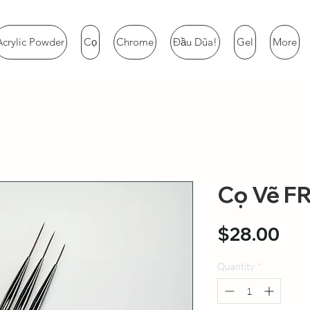
Acrylic Powder
Cọ
Chrome
Đầu Dũa!
Gel
More
Cọ Vẽ F
Pri
$28.00
Quantity
*