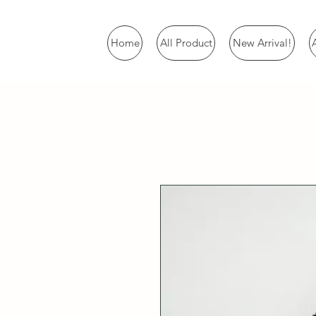
Home
All Product
New Arrival!