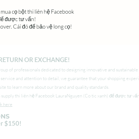
ua cọ bột thi liên hệ Facebook
để được tư vấn!
cover. Cái đó để bảo vệ long cọ!
O RETURN OR EXCHANGE!
up of professionals dedicated to designing innovative and sustainable 
l service and attention to detail, we guarantee that your shopping exper
r site to learn more about our brand and quality standards.
upply thi liên hệ Facebook LauraNguyen (Co tic xanh) để được tư vấ
ck here
ONS
er $150!