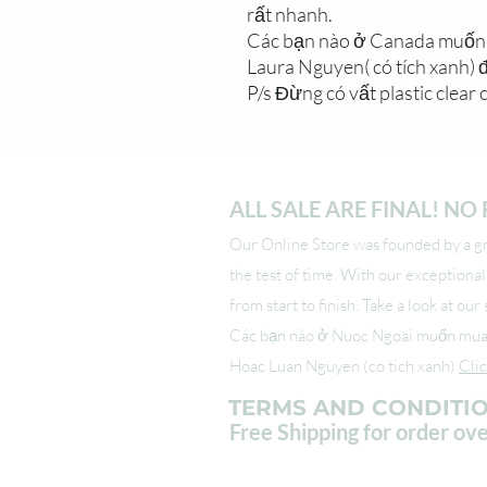
rất nhanh.
Các bạn nào ở Canada muốn m
Laura Nguyen( có tích xanh) 
P/s Đừng có vất plastic clear 
ALL SALE ARE FINAL! N
Our Online Store was founded by a gro
the test of time. With our exceptiona
from start to finish. Take a look at ou
Các bạn nào ở Nuoc Ngoai muốn mua s
Hoac Luan Nguyen (co tich xanh)
Cli
TERMS AND CONDITI
Free Shipping for order ov